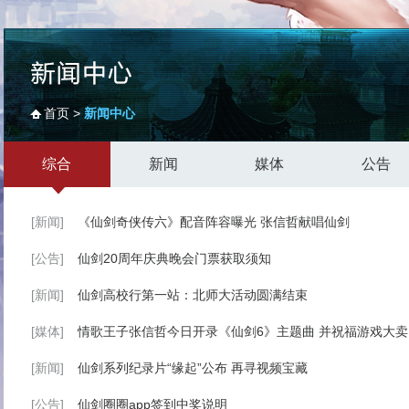
首页
>
新闻中心
综合
新闻
媒体
公告
[新闻]
《仙剑奇侠传六》配音阵容曝光 张信哲献唱仙剑
[公告]
仙剑20周年庆典晚会门票获取须知
[新闻]
仙剑高校行第一站：北师大活动圆满结束
[媒体]
情歌王子张信哲今日开录《仙剑6》主题曲 并祝福游戏大卖
[新闻]
仙剑系列纪录片“缘起”公布 再寻视频宝藏
[公告]
仙剑圈圈app签到中奖说明