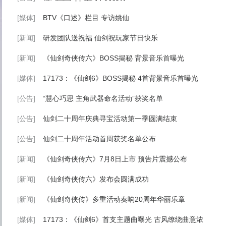
[媒体]
BTV《口述》栏目 专访姚仙
[新闻]
研发团队送祝福 仙剑祝玩家节日快乐
[新闻]
《仙剑奇侠传六》BOSS揭秘 背景音乐首曝光
[媒体]
17173：《仙剑6》BOSS揭秘 4首背景音乐首曝光
[公告]
“慧心巧思 主角武器命名活动”获奖名单
[公告]
仙剑二十周年庆典寻宝活动第一季圆满结束
[公告]
仙剑二十周年活动首周获奖名单公布
[新闻]
《仙剑奇侠传六》7月8日上市 预告片震撼公布
[新闻]
《仙剑奇侠传六》发布会圆满成功
[新闻]
《仙剑奇侠传》多重活动奏响20周年华丽乐章
[媒体]
17173：《仙剑6》首支主题曲曝光 古风缭绕曲意浓