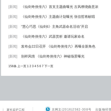
[新闻]
《仙剑奇侠传六》首支主题曲曝光 古风缭绕曲意浓
[新闻]
《仙剑奇侠传六》主题曲计划曝光 张信哲将献唱
[新闻]
“慧心巧思《仙剑6》主角武器命名活动”开启
[新闻]
《仙剑奇侠传六》武器赏析 邀请玩家命名
[新闻]
发布会22日召开 《仙剑奇侠传六》再曝全新角色
[新闻]
别样风情 《仙剑奇侠传六》神秘场景曝光
158条
上一页
1
2
3
4
5
6
7
下一页
京网文(2016)2582-308号
出版物经
|
家长监护工程